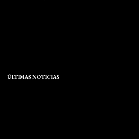
Formación
Instalaciones
Dossier Prensa
Actualidad
ÚLTIMAS NOTICIAS
Exposición fin de curso Museo del Calzado de Arnedo
La Feria de FP del Rioja Forum acerca a los jóvenes la oferta
educativa de La Rioja
Viaje formativo a Barcelona
Viaje a Getaria para descubrir el legado de Balenciaga en las