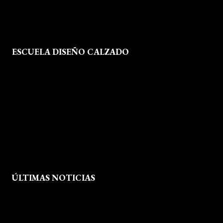
ESCUELA DISEÑO CALZADO
Formación
Instalaciones
Dossier Prensa
Actualidad
ÚLTIMAS NOTICIAS
Exposición fin de curso Museo del Calzado de Arnedo
La Feria de FP del Rioja Forum acerca a los jóvenes la oferta