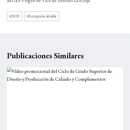
del IES Virgen de Vico de Arnedo La Rioja.
Etiquetas
#
2020
#
Recepción alcalde
de
la
entrada:
Publicaciones Similares