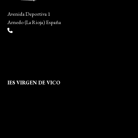
Avenida Deportiva 1
Arnedo (La Rioja) España
(+34) 941 38 04 36
info@escueladiseñocalzado.com
IES VIRGEN DE VICO
Quienes Somos
Aviso legal
Política de Privacidad
Política de Cookies
Mapa del Sitio