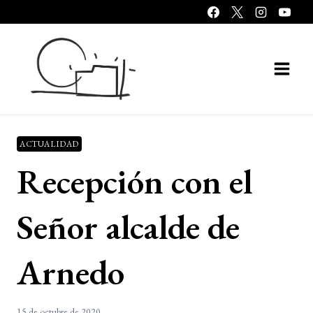
Saltar
al
contenido
ACTUALIDAD
Recepción con el
Señor alcalde de
Arnedo
15 de octubre de 2020