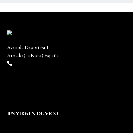
Avenida Deportiva 1
Arnedo (La Rioja) España
(+34) 941 38 04 36
info@escueladiseñocalzado.com
IES VIRGEN DE VICO
Quienes Somos
Aviso legal