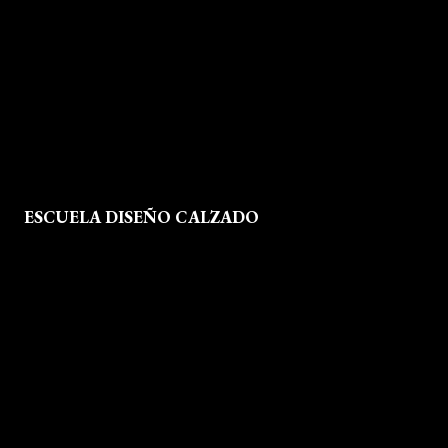
Política de Privacidad
Política de Cookies
Mapa del Sitio
ESCUELA DISEÑO CALZADO
Formación
Instalaciones
Dossier Prensa
Actualidad