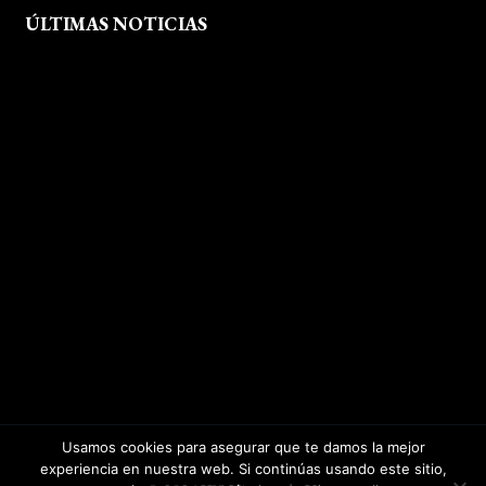
ÚLTIMAS NOTICIAS
Exposición fin de curso Museo del Calzado de Arnedo
La Feria de FP del Rioja Forum acerca a los jóvenes la oferta
educativa de La Rioja
Viaje formativo a Barcelona
Viaje a Getaria para descubrir el legado de Balenciaga en las
convivencias creativas de FP de Calzado y Complementos
Visita Morón
El arte del shibori inspira a nuestro alumnado
Visita Callaghan
Usamos cookies para asegurar que te damos la mejor
experiencia en nuestra web. Si continúas usando este sitio,