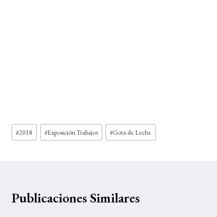
Etiquetas
#
2018
#
Exposición Trabajos
#
Gota de Leche
de
la
entrada:
Publicaciones Similares