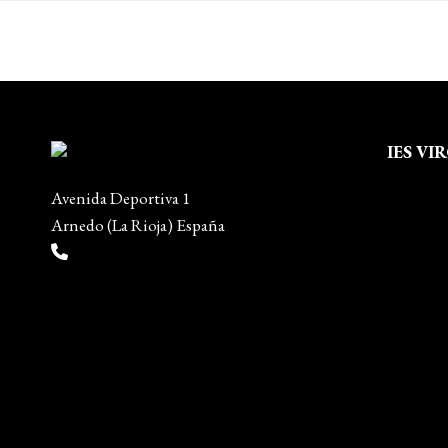
IES VI
Quienes
Avenida Deportiva 1
Aviso leg
Arnedo (La Rioja) España
Política 
(+34) 941 38 04 36
Política
info@escueladiseñocalzado.com
Mapa del