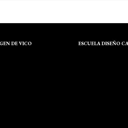
RGEN DE VICO
ESCUELA DISEÑO C
 Somos
Formación
al
Instalaciones
de Privacidad
Dossier Prensa
 de Cookies
Actualidad
 Sitio