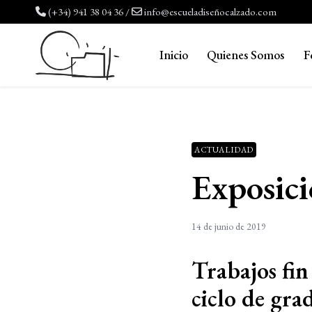
Saltar
(+34) 941 38 04 36
/
info@escueladiseñocalzado.com
al
contenido
Inicio
Quienes Somos
F
ACTUALIDAD
Exposic
14 de junio de 2019
Trabajos fin
ciclo de gra