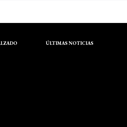
ALZADO
ÚLTIMAS NOTICIAS
Exposición fin de curso Museo del
Calzado de Arnedo
La Feria de FP del Rioja Forum
acerca a los jóvenes la oferta
educativa de La Rioja
Viaje formativo a Barcelona
Viaje a Getaria para descubrir el
legado de Balenciaga en las
convivencias creativas de FP de