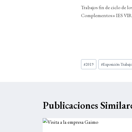
Trabajos fin de ciclo de 
Complementos» IES VIR
Etiquetas
#
2019
#
Exposición Trabajo
de
la
entrada:
Publicaciones Similar