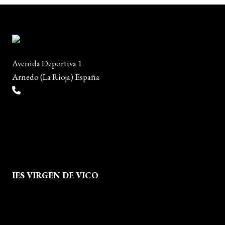
Avenida Deportiva 1
Arnedo (La Rioja) España
(+34) 941 38 04 36
info@escueladiseñocalzado.com
IES VIRGEN DE VICO
Quienes Somos
Aviso legal
Política de Privacidad