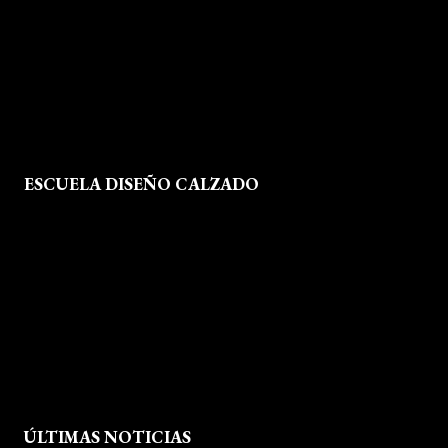
Política de Cookies
Mapa del Sitio
ESCUELA DISEÑO CALZADO
Formación
Instalaciones
Dossier Prensa
Actualidad
ÚLTIMAS NOTICIAS