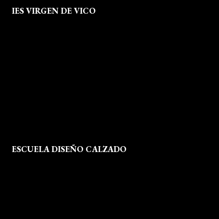
IES VIRGEN DE VICO
Quienes Somos
Aviso legal
Política de Privacidad
Política de Cookies
Mapa del Sitio
ESCUELA DISEÑO CALZADO
Formación
Instalaciones
Dossier Prensa
Actualidad