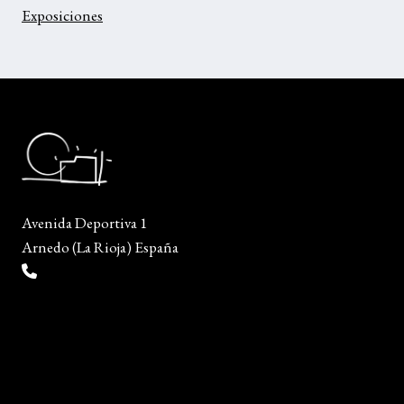
Exposiciones
Avenida Deportiva 1
Arnedo (La Rioja) España
(+34) 941 38 04 36
info@escueladiseñocalzado.com