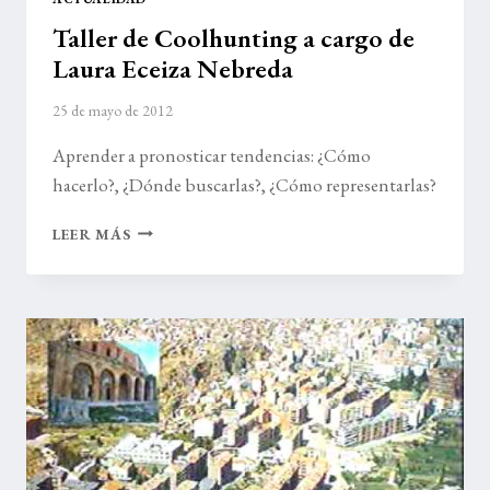
Taller de Coolhunting a cargo de
Laura Eceiza Nebreda
25 de mayo de 2012
Aprender a pronosticar tendencias: ¿Cómo
hacerlo?, ¿Dónde buscarlas?, ¿Cómo representarlas?
TALLER
LEER MÁS
DE
COOLHUNTING
A
CARGO
DE
LAURA
ECEIZA
NEBREDA