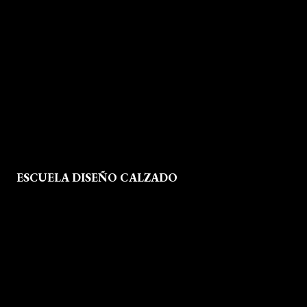
Quienes Somos
Aviso legal
Política de Privacidad
Política de Cookies
Mapa del Sitio
ESCUELA DISEÑO CALZADO
Formación
Instalaciones
Dossier Prensa
Actualidad