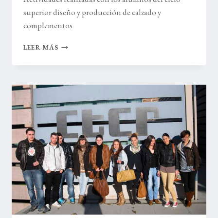
superior diseño y producción de calzado y
complementos
VISITAS
LEER MÁS
A
EMPRESAS
DEL
SECTOR