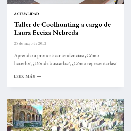
ACTUALIDAD
Taller de Coolhunting a cargo de
Laura Eceiza Nebreda
25 de mayo de 2012
Aprender a pronosticar tendencias: ¿Cómo
hacerlo?, ¿Dónde buscarlas?, ¿Cómo representarlas?
TALLER
LEER MÁS
DE
COOLHUNTING
A
CARGO
DE
LAURA
ECEIZA
NEBREDA